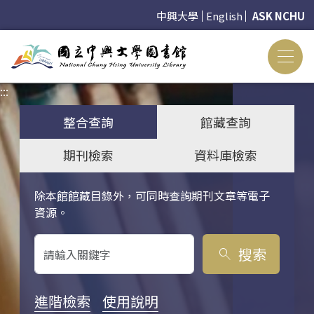
中興大學
English
ASK NCHU
:::
:::
整合查詢
館藏查詢
期刊檢索
資料庫檢索
除本館館藏目錄外，可同時查詢期刊文章等電子
關鍵字搜尋
資源。
搜索
search
進階檢索
使用說明