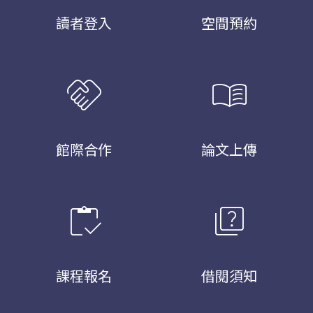
讀者登入
空間預約
handshake
menu_book
館際合作
論文上傳
inventory
quiz
課程報名
借閱須知