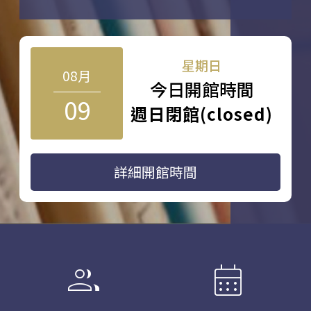
星期日
08月
今日開館時間
09
週日閉館(closed)
詳細開館時間
group
calendar_month