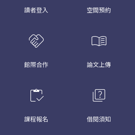
讀者登入
空間預約
handshake
menu_book
館際合作
論文上傳
inventory
quiz
課程報名
借閱須知