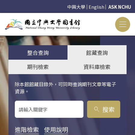
中興大學
English
ASK NCHU
:::
:::
整合查詢
館藏查詢
期刊檢索
資料庫檢索
除本館館藏目錄外，可同時查詢期刊文章等電子
關鍵字搜尋
資源。
搜索
search
進階檢索
使用說明