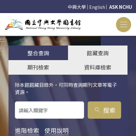
中興大學
English
ASK NCHU
:::
:::
整合查詢
館藏查詢
期刊檢索
資料庫檢索
除本館館藏目錄外，可同時查詢期刊文章等電子
關鍵字搜尋
資源。
搜索
search
進階檢索
使用說明