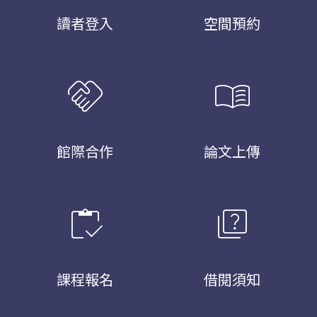
讀者登入
空間預約
handshake
menu_book
館際合作
論文上傳
inventory
quiz
課程報名
借閱須知