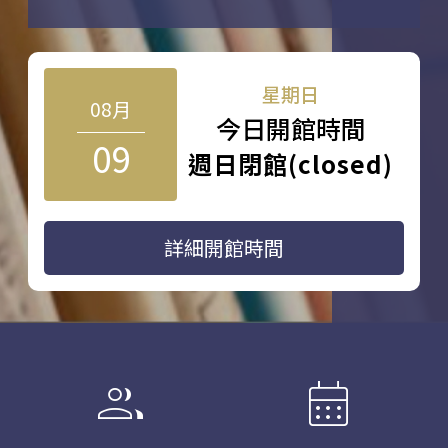
星期日
08月
今日開館時間
09
週日閉館(closed)
詳細開館時間
group
calendar_month