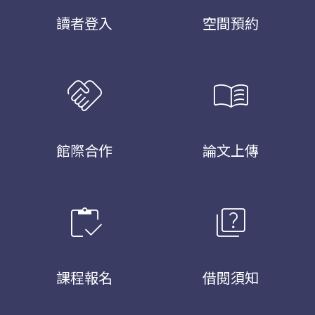
讀者登入
空間預約
handshake
menu_book
館際合作
論文上傳
inventory
quiz
課程報名
借閱須知