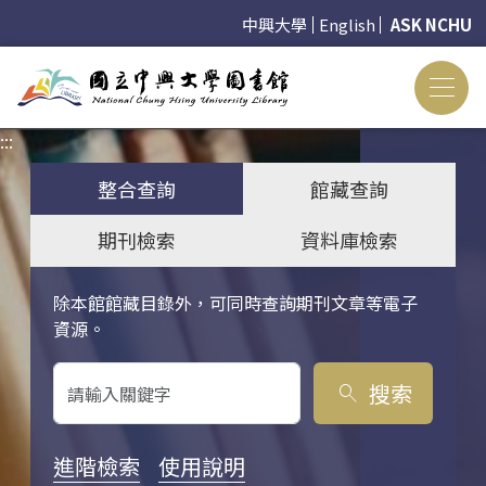
中興大學
English
ASK NCHU
:::
:::
整合查詢
館藏查詢
期刊檢索
資料庫檢索
除本館館藏目錄外，可同時查詢期刊文章等電子
關鍵字搜尋
資源。
搜索
search
進階檢索
使用說明