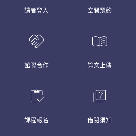
讀者登入
空間預約
handshake
menu_book
館際合作
論文上傳
inventory
quiz
課程報名
借閱須知