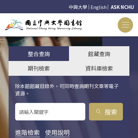
中興大學
English
ASK NCHU
:::
:::
整合查詢
館藏查詢
期刊檢索
資料庫檢索
除本館館藏目錄外，可同時查詢期刊文章等電子
關鍵字搜尋
資源。
搜索
search
進階檢索
使用說明