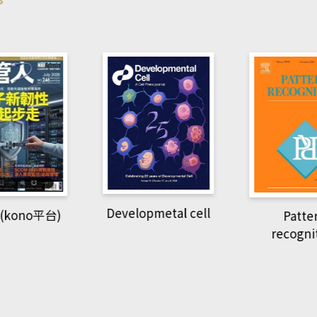
pmetal cell
Pattern
Natio
recognition
Geogra