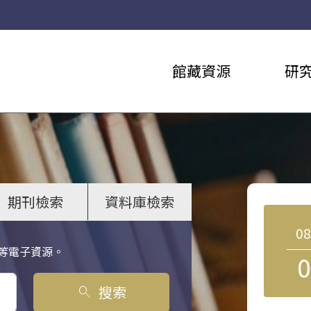
館藏資源
研
期刊檢索
資料庫檢索
0
等電子資源。
0
搜索
search