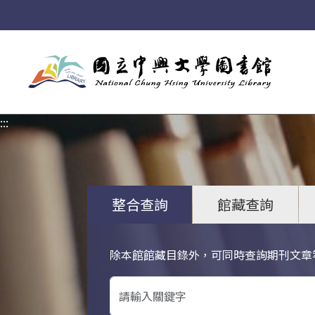
:::
:::
整合查詢
館藏查詢
除本館館藏目錄外，可同時查詢期刊文章
關鍵字搜尋