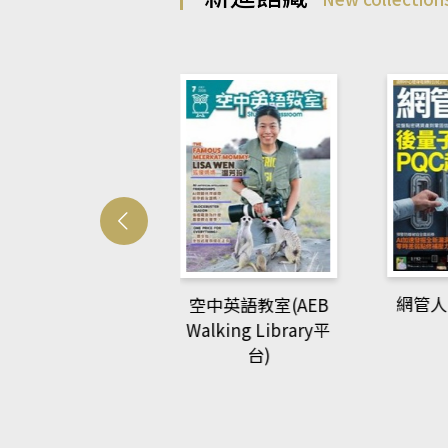
Develo
網管人(kono平台)
中英語教室(AEB
lking Library平
台)