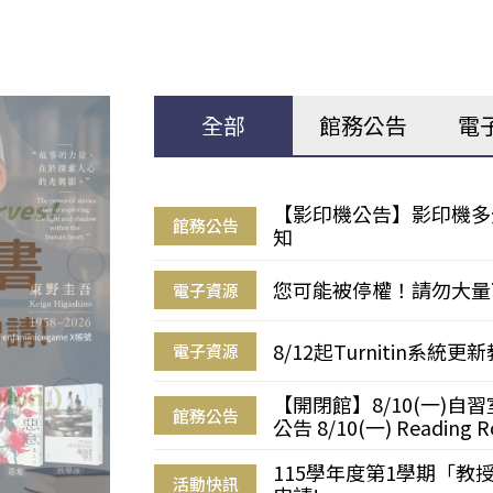
全部
館務公告
電
【影印機公告】影印機多
館務公告
知
您可能被停權！請勿大量
電子資源
8/12起Turnitin系
電子資源
【開閉館】8/10(一)
館務公告
公告 8/10(一) Reading R
115學年度第1學期「
活動快訊