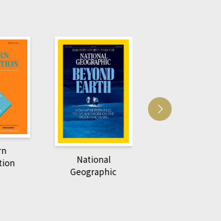
Harvard Business
萌動力一頁漫畫
Review
nal
物力學
phic