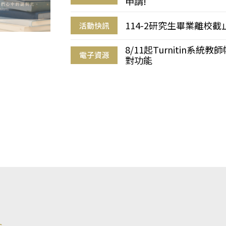
申請!
114-2研究生畢業離校
活動快訊
8/11起Turnitin系
電子資源
對功能
s