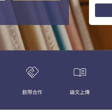
handshake
menu_book
館際合作
論文上傳