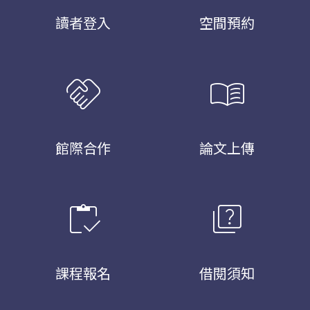
讀者登入
空間預約
handshake
menu_book
館際合作
論文上傳
inventory
quiz
課程報名
借閱須知