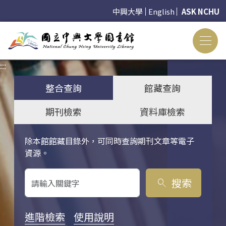
中興大學
English
ASK NCHU
:::
:::
整合查詢
館藏查詢
期刊檢索
資料庫檢索
除本館館藏目錄外，可同時查詢期刊文章等電子
關鍵字搜尋
資源。
搜索
search
進階檢索
使用說明