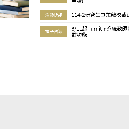
申請!
114-2研究生畢業離校
活動快訊
8/11起Turnitin系
電子資源
對功能
s