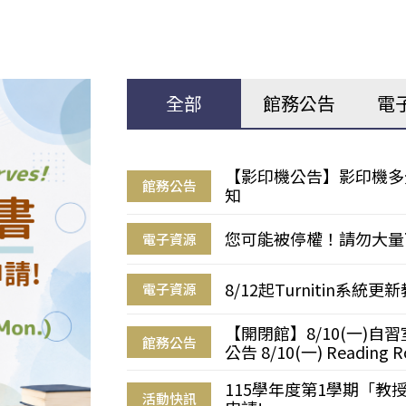
全部
館務公告
電
【影印機公告】影印機多
館務公告
知
您可能被停權！請勿大量
電子資源
8/12起Turnitin系
電子資源
【開閉館】8/10(一)
館務公告
公告 8/10(一) Reading R
115學年度第1學期「
活動快訊