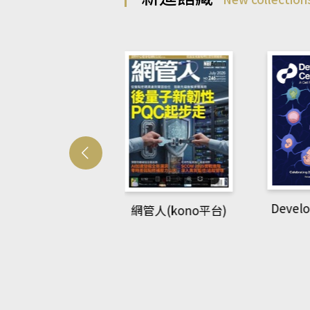
Develo
網管人(kono平台)
中英語教室(AEB
lking Library平
台)