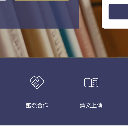
handshake
menu_book
館際合作
論文上傳