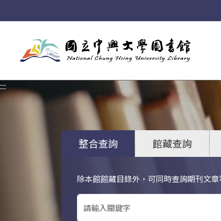
:::
:::
整合查詢
館藏查詢
除本館館藏目錄外，可同時查詢期刊文章
關鍵字搜尋