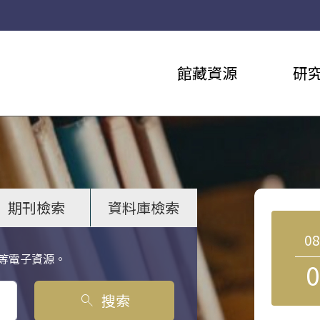
館藏資源
研
期刊檢索
資料庫檢索
0
等電子資源。
0
搜索
search