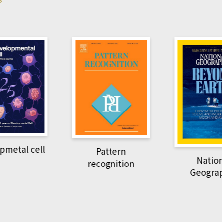
pmetal cell
Pattern
Natio
recognition
Geogra