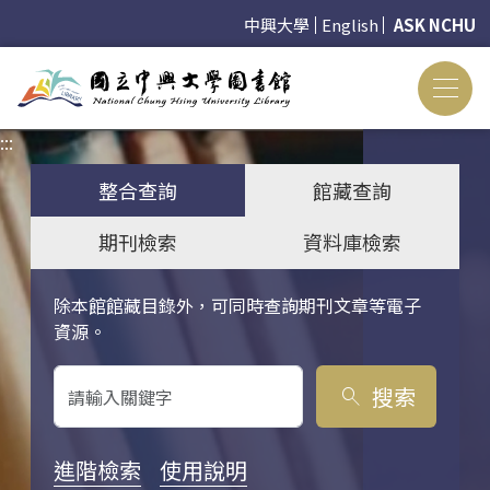
中興大學
English
ASK NCHU
:::
:::
整合查詢
館藏查詢
期刊檢索
資料庫檢索
除本館館藏目錄外，可同時查詢期刊文章等電子
關鍵字搜尋
資源。
搜索
search
進階檢索
使用說明