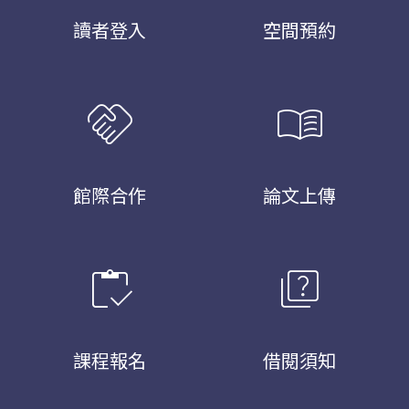
讀者登入
空間預約
handshake
menu_book
館際合作
論文上傳
inventory
quiz
課程報名
借閱須知