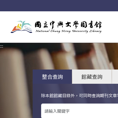
:::
:::
整合查詢
館藏查詢
除本館館藏目錄外，可同時查詢期刊文章
關鍵字搜尋