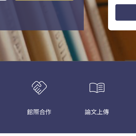
handshake
menu_book
館際合作
論文上傳