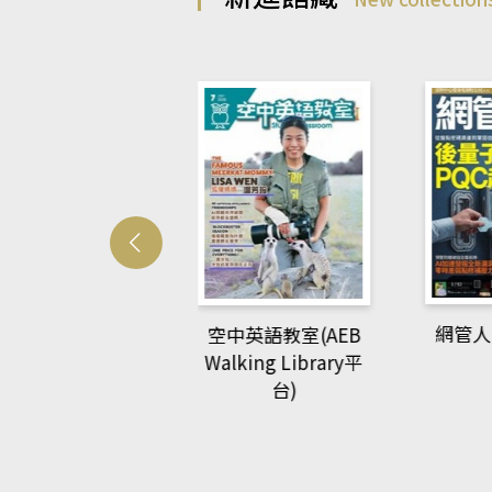
Develo
網管人(kono平台)
中英語教室(AEB
lking Library平
台)