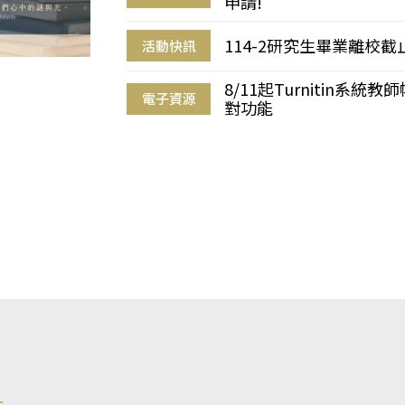
申請!
114-2研究生畢業離校
活動快訊
8/11起Turnitin系
電子資源
對功能
s