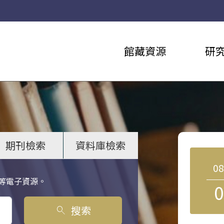
館藏資源
研
期刊檢索
資料庫檢索
0
等電子資源。
0
搜索
search