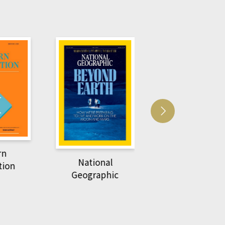
Harvard Business
萌動力一頁漫畫
Review
nal
物力學
phic