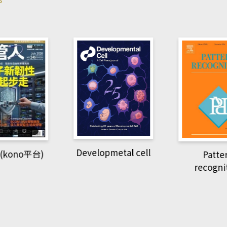
pmetal cell
Pattern
Natio
recognition
Geogra