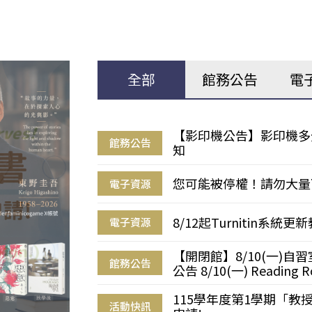
全部
館務公告
電
【影印機公告】影印機多
館務公告
知
您可能被停權！請勿大量
電子資源
8/12起Turnitin系
電子資源
【開閉館】8/10(一)
館務公告
公告 8/10(一) Reading R
115學年度第1學期「
活動快訊