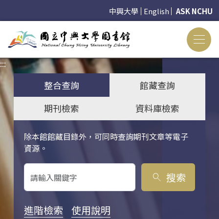
中興大學
English
ASK NCHU
:::
:::
整合查詢
館藏查詢
期刊檢索
資料庫檢索
除本館館藏目錄外，可同時查詢期刊文章等電子
關鍵字搜尋
資源。
搜索
search
進階檢索
使用說明