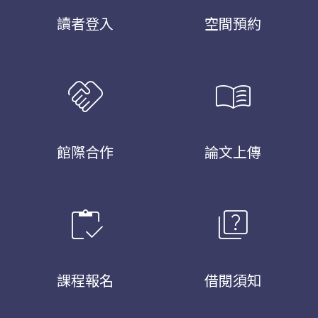
讀者登入
空間預約
handshake
menu_book
館際合作
論文上傳
inventory
quiz
課程報名
借閱須知