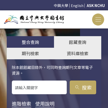
中興大學
English
ASK NCHU
:::
:::
整合查詢
館藏查詢
期刊檢索
資料庫檢索
除本館館藏目錄外，可同時查詢期刊文章等電子
關鍵字搜尋
資源。
搜索
search
進階檢索
使用說明