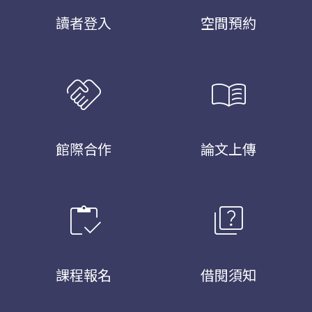
讀者登入
空間預約
handshake
menu_book
館際合作
論文上傳
inventory
quiz
課程報名
借閱須知