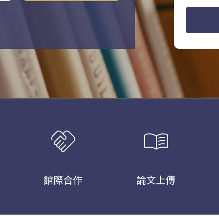
handshake
menu_book
館際合作
論文上傳