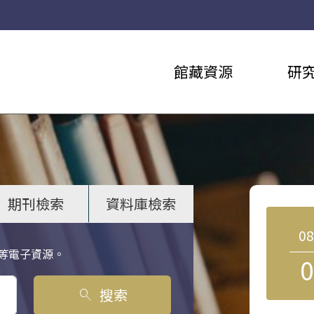
館藏資源
研
期刊檢索
資料庫檢索
0
等電子資源。
0
搜索
search