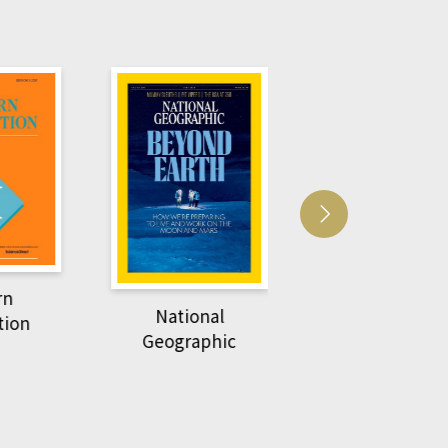
Harvard Business
萌動力一頁漫畫
Review
nal
物力學
phic