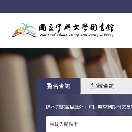
:::
:::
整合查詢
館藏查詢
除本館館藏目錄外，可同時查詢期刊文章
關鍵字搜尋