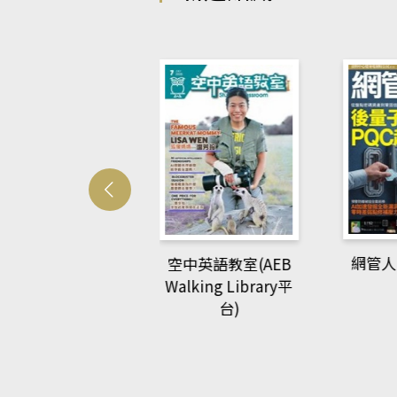
Develo
網管人(kono平台)
中英語教室(AEB
lking Library平
台)