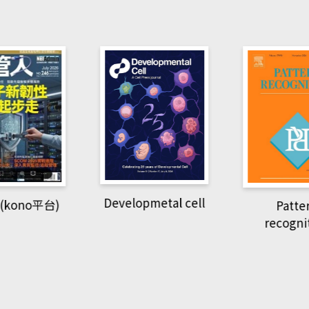
pmetal cell
Pattern
Natio
recognition
Geogra