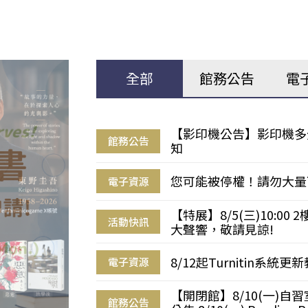
全部
館務公告
電
【影印機公告】影印機多
館務公告
知
您可能被停權！請勿大量
電子資源
【特展】8/5(三)10:0
活動快訊
大聲響，敬請見諒!
8/12起Turnitin系
電子資源
【開閉館】8/10(一)
館務公告