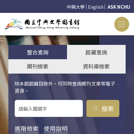
中興大學
English
ASK NCHU
:::
:::
整合查詢
館藏查詢
期刊檢索
資料庫檢索
除本館館藏目錄外，可同時查詢期刊文章等電子
關鍵字搜尋
資源。
搜索
search
進階檢索
使用說明