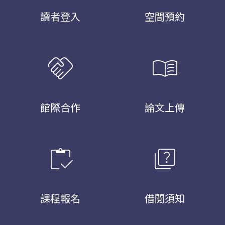
讀者登入
空間預約
handshake
menu_book
館際合作
論文上傳
inventory
quiz
課程報名
借閱須知