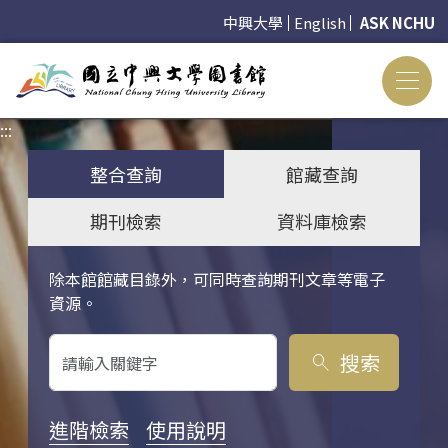
中興大學
English
ASK NCHU
:::
:::
整合查詢
館藏查詢
期刊檢索
資料庫檢索
除本館館藏目錄外，可同時查詢期刊文章等電子
關鍵字搜尋
資源。
搜索
search
進階檢索
使用說明