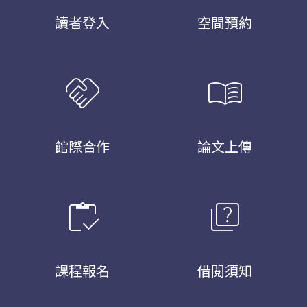
讀者登入
空間預約
handshake
menu_book
館際合作
論文上傳
inventory
quiz
課程報名
借閱須知