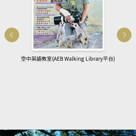
)
網管人(kono平台)