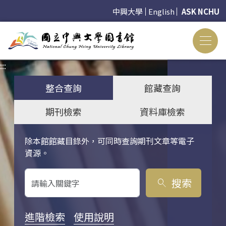
中興大學
English
ASK NCHU
:::
:::
整合查詢
館藏查詢
期刊檢索
資料庫檢索
除本館館藏目錄外，可同時查詢期刊文章等電子
關鍵字搜尋
資源。
搜索
search
進階檢索
使用說明