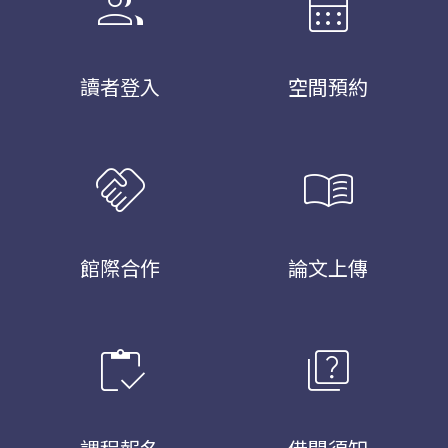
group
calendar_month
讀者登入
空間預約
handshake
menu_book
館際合作
論文上傳
inventory
quiz