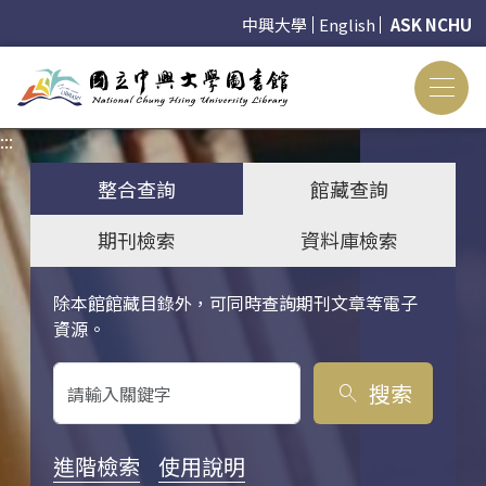
中興大學
English
ASK NCHU
:::
:::
整合查詢
館藏查詢
期刊檢索
資料庫檢索
除本館館藏目錄外，可同時查詢期刊文章等電子
關鍵字搜尋
資源。
搜索
search
進階檢索
使用說明