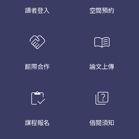
讀者登入
空間預約
handshake
menu_book
館際合作
論文上傳
inventory
quiz
課程報名
借閱須知