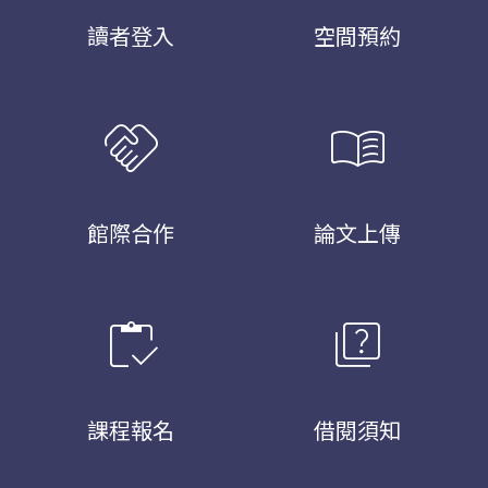
讀者登入
空間預約
handshake
menu_book
館際合作
論文上傳
inventory
quiz
課程報名
借閱須知