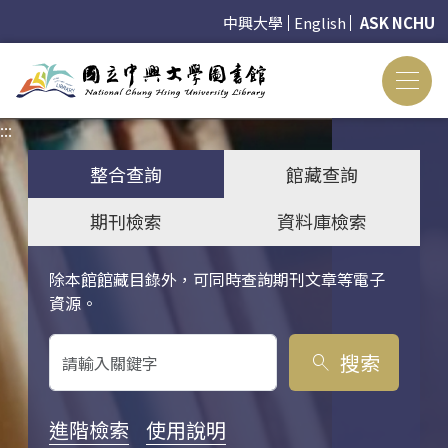
中興大學
English
ASK NCHU
:::
:::
整合查詢
館藏查詢
期刊檢索
資料庫檢索
除本館館藏目錄外，可同時查詢期刊文章等電子
關鍵字搜尋
資源。
搜索
search
進階檢索
使用說明