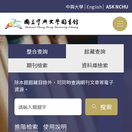
中興大學
English
ASK NCHU
:::
:::
整合查詢
館藏查詢
期刊檢索
資料庫檢索
除本館館藏目錄外，可同時查詢期刊文章等電子
關鍵字搜尋
資源。
搜索
search
進階檢索
使用說明