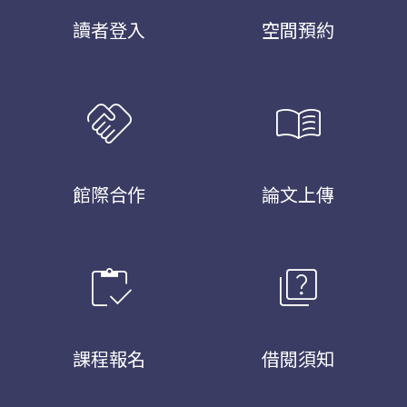
讀者登入
空間預約
handshake
menu_book
館際合作
論文上傳
inventory
quiz
課程報名
借閱須知