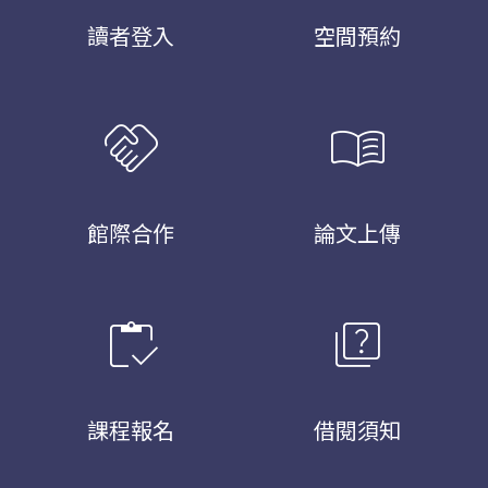
讀者登入
空間預約
handshake
menu_book
館際合作
論文上傳
inventory
quiz
課程報名
借閱須知