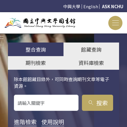
中興大學
English
ASK NCHU
:::
:::
整合查詢
館藏查詢
期刊檢索
資料庫檢索
除本館館藏目錄外，可同時查詢期刊文章等電子
關鍵字搜尋
資源。
搜索
search
進階檢索
使用說明