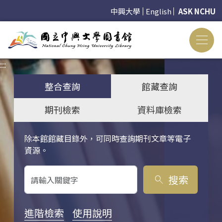
中興大學
English
ASK NCHU
:::
:::
整合查詢
館藏查詢
期刊檢索
資料庫檢索
除本館館藏目錄外，可同時查詢期刊文章等電子
關鍵字搜尋
資源。
搜索
search
進階檢索
使用說明