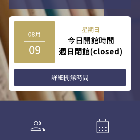
星期日
08月
今日開館時間
09
週日閉館(closed)
詳細開館時間
group
calendar_month