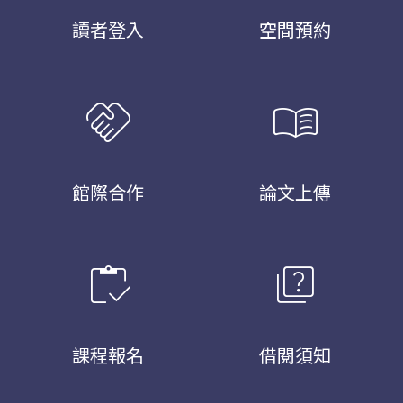
讀者登入
空間預約
handshake
menu_book
館際合作
論文上傳
inventory
quiz
課程報名
借閱須知