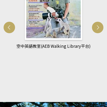
)
網管人(kono平台)