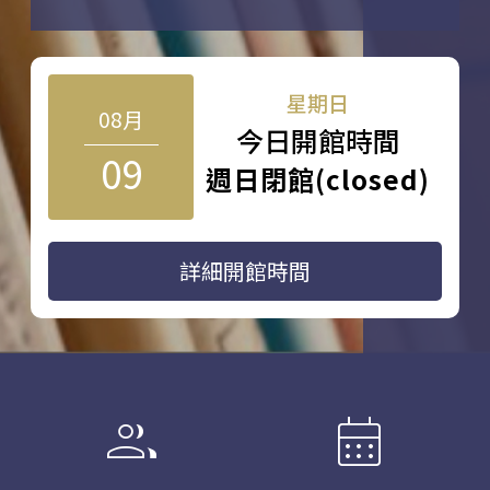
星期日
08月
今日開館時間
09
週日閉館(closed)
詳細開館時間
group
calendar_month