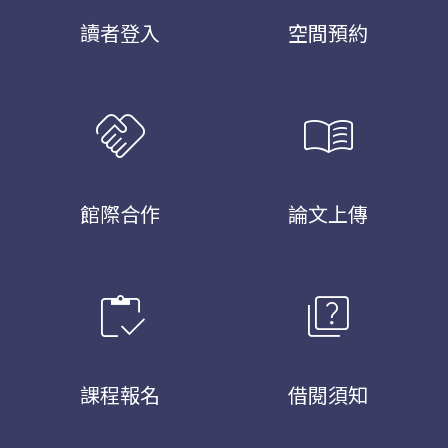
讀者登入
空間預約
handshake
menu_book
館際合作
論文上傳
inventory
quiz
課程報名
借閱須知