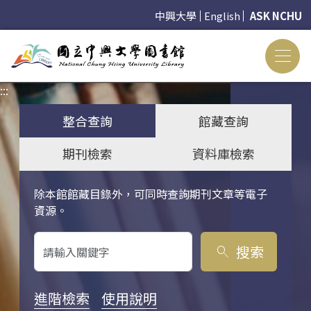
中興大學
English
ASK NCHU
:::
:::
整合查詢
館藏查詢
期刊檢索
資料庫檢索
除本館館藏目錄外，可同時查詢期刊文章等電子
關鍵字搜尋
資源。
搜索
search
進階檢索
使用說明