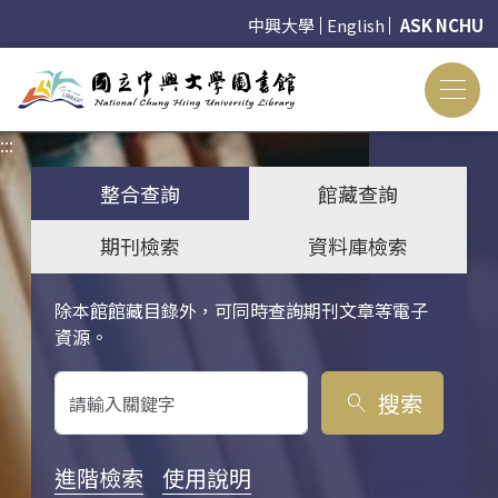
中興大學
English
ASK NCHU
:::
:::
整合查詢
館藏查詢
期刊檢索
資料庫檢索
除本館館藏目錄外，可同時查詢期刊文章等電子
關鍵字搜尋
資源。
搜索
search
進階檢索
使用說明