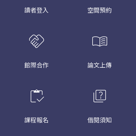
讀者登入
空間預約
handshake
menu_book
館際合作
論文上傳
inventory
quiz
課程報名
借閱須知