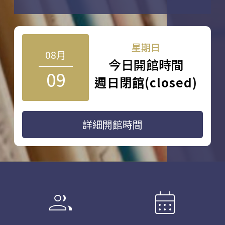
星期日
08月
今日開館時間
09
週日閉館(closed)
詳細開館時間
group
calendar_month