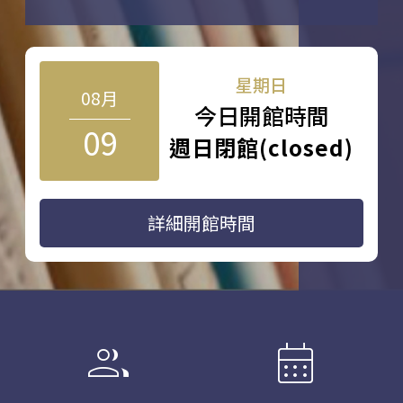
星期日
08月
今日開館時間
09
週日閉館(closed)
詳細開館時間
group
calendar_month