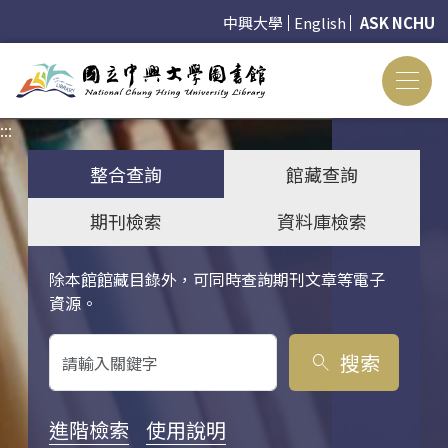
中興大學
English
ASK NCHU
:::
:::
整合查詢
館藏查詢
期刊檢索
資料庫檢索
除本館館藏目錄外，可同時查詢期刊文章等電子
關鍵字搜尋
資源。
搜索
search
進階檢索
使用說明