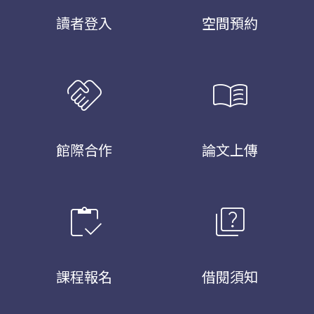
讀者登入
空間預約
handshake
menu_book
館際合作
論文上傳
inventory
quiz
課程報名
借閱須知