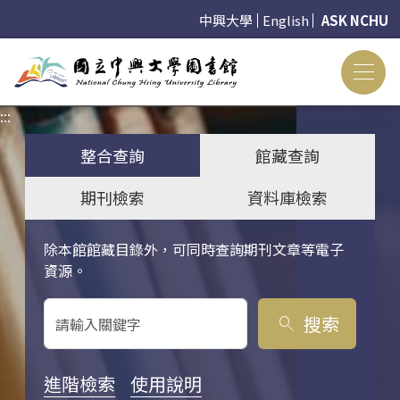
中興大學
English
ASK NCHU
:::
:::
整合查詢
館藏查詢
期刊檢索
資料庫檢索
除本館館藏目錄外，可同時查詢期刊文章等電子
關鍵字搜尋
資源。
搜索
search
進階檢索
使用說明