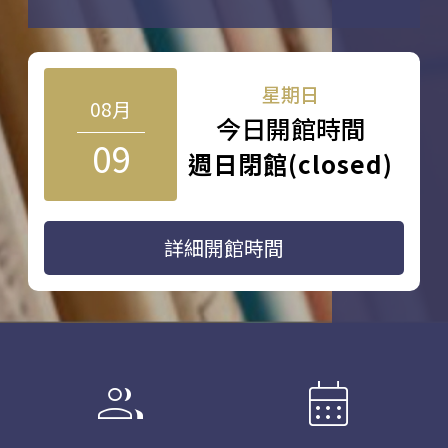
星期日
08月
今日開館時間
09
週日閉館(closed)
詳細開館時間
group
calendar_month