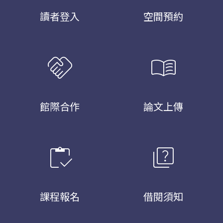
讀者登入
空間預約
handshake
menu_book
館際合作
論文上傳
inventory
quiz
課程報名
借閱須知