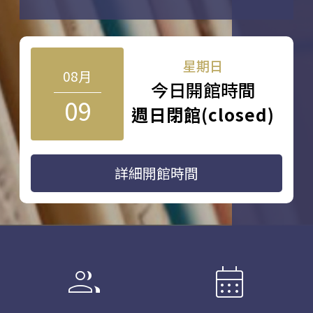
星期日
08月
今日開館時間
09
週日閉館(closed)
詳細開館時間
group
calendar_month