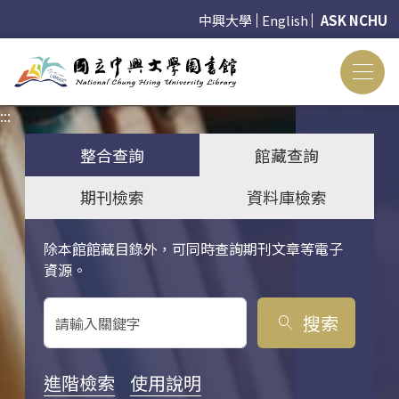
中興大學
English
ASK NCHU
:::
:::
整合查詢
館藏查詢
期刊檢索
資料庫檢索
除本館館藏目錄外，可同時查詢期刊文章等電子
關鍵字搜尋
資源。
搜索
search
進階檢索
使用說明