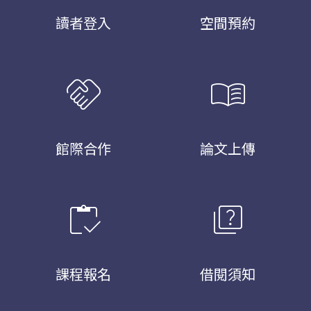
讀者登入
空間預約
handshake
menu_book
館際合作
論文上傳
inventory
quiz
課程報名
借閱須知