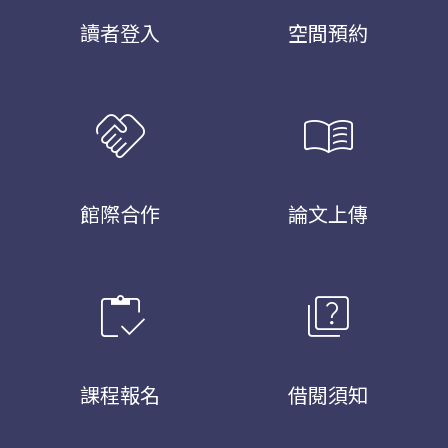
讀者登入
空間預約
handshake
menu_book
館際合作
論文上傳
inventory
quiz
課程報名
借閱須知