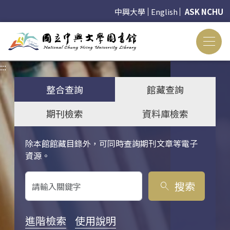
中興大學
English
ASK NCHU
:::
:::
整合查詢
館藏查詢
期刊檢索
資料庫檢索
除本館館藏目錄外，可同時查詢期刊文章等電子
關鍵字搜尋
資源。
搜索
search
進階檢索
使用說明