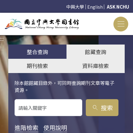
中興大學
English
ASK NCHU
:::
:::
整合查詢
館藏查詢
期刊檢索
資料庫檢索
除本館館藏目錄外，可同時查詢期刊文章等電子
關鍵字搜尋
資源。
搜索
search
進階檢索
使用說明