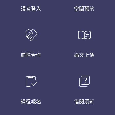
讀者登入
空間預約
handshake
menu_book
館際合作
論文上傳
inventory
quiz
課程報名
借閱須知