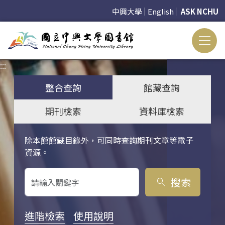
中興大學
English
ASK NCHU
:::
:::
整合查詢
館藏查詢
期刊檢索
資料庫檢索
除本館館藏目錄外，可同時查詢期刊文章等電子
關鍵字搜尋
資源。
搜索
search
進階檢索
使用說明