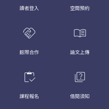
讀者登入
空間預約
handshake
menu_book
館際合作
論文上傳
inventory
quiz
課程報名
借閱須知