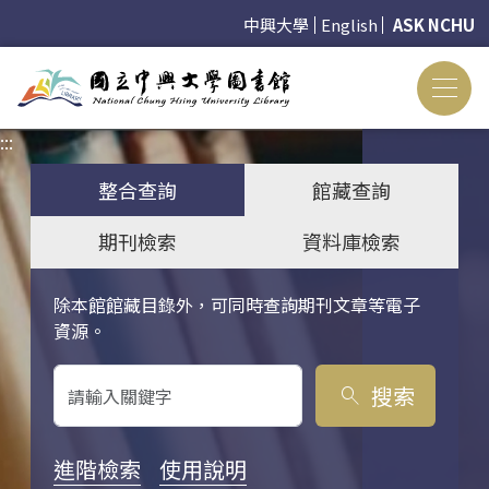
中興大學
English
ASK NCHU
:::
:::
整合查詢
館藏查詢
期刊檢索
資料庫檢索
除本館館藏目錄外，可同時查詢期刊文章等電子
關鍵字搜尋
資源。
搜索
search
進階檢索
使用說明