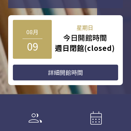
星期日
08月
今日開館時間
09
週日閉館(closed)
詳細開館時間
group
calendar_month