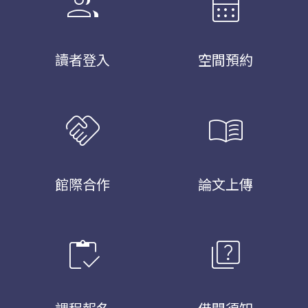
group
calendar_month
讀者登入
空間預約
handshake
menu_book
館際合作
論文上傳
inventory
quiz