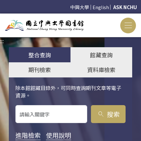
中興大學
English
ASK NCHU
:::
:::
整合查詢
館藏查詢
期刊檢索
資料庫檢索
除本館館藏目錄外，可同時查詢期刊文章等電子
關鍵字搜尋
資源。
搜索
search
進階檢索
使用說明