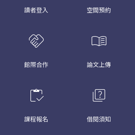
讀者登入
空間預約
handshake
menu_book
館際合作
論文上傳
inventory
quiz
課程報名
借閱須知