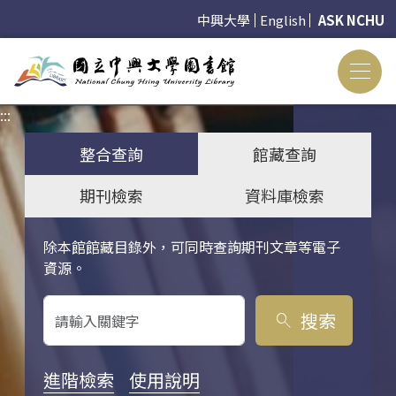
中興大學
English
ASK NCHU
:::
:::
整合查詢
館藏查詢
期刊檢索
資料庫檢索
除本館館藏目錄外，可同時查詢期刊文章等電子
關鍵字搜尋
資源。
搜索
search
進階檢索
使用說明