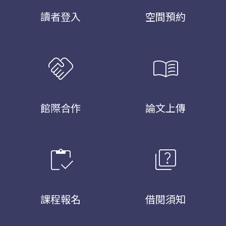
讀者登入
空間預約
handshake
menu_book
館際合作
論文上傳
inventory
quiz
課程報名
借閱須知