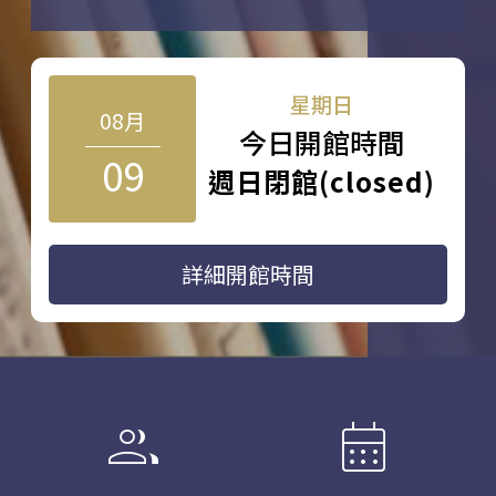
星期日
08月
今日開館時間
09
週日閉館(closed)
詳細開館時間
group
calendar_month