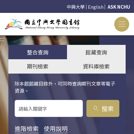
中興大學
English
ASK NCHU
:::
:::
整合查詢
館藏查詢
期刊檢索
資料庫檢索
除本館館藏目錄外，可同時查詢期刊文章等電子
關鍵字搜尋
資源。
搜索
search
進階檢索
使用說明