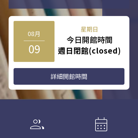
星期日
08月
今日開館時間
09
週日閉館(closed)
詳細開館時間
group
calendar_month