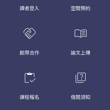
讀者登入
空間預約
handshake
menu_book
館際合作
論文上傳
inventory
quiz
課程報名
借閱須知