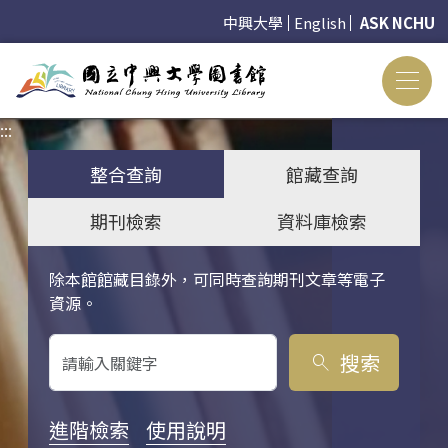
中興大學
English
ASK NCHU
:::
:::
整合查詢
館藏查詢
期刊檢索
資料庫檢索
除本館館藏目錄外，可同時查詢期刊文章等電子
關鍵字搜尋
資源。
搜索
search
進階檢索
使用說明