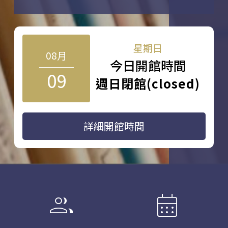
星期日
08月
今日開館時間
09
週日閉館(closed)
詳細開館時間
group
calendar_month