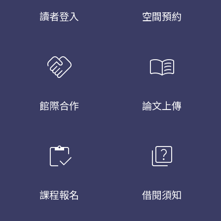
讀者登入
空間預約
handshake
menu_book
館際合作
論文上傳
inventory
quiz
課程報名
借閱須知