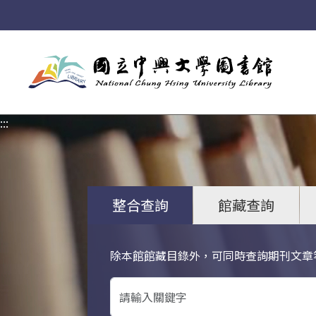
:::
:::
整合查詢
館藏查詢
除本館館藏目錄外，可同時查詢期刊文章
關鍵字搜尋