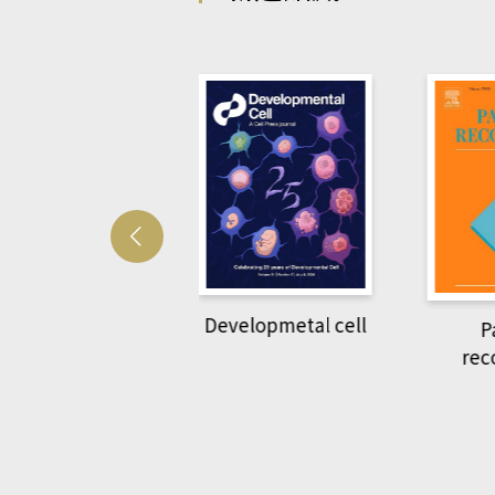
Developmetal cell
管人(kono平台)
P
rec