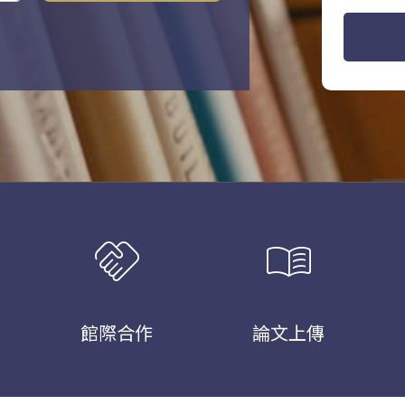
handshake
menu_book
館際合作
論文上傳