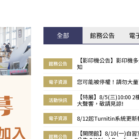
全部
館務公告
電
【影印機公告】影印機多
館務公告
知
您可能被停權！請勿大量
電子資源
【特展】8/5(三)10:0
活動快訊
大聲響，敬請見諒!
8/12起Turnitin系
電子資源
【開閉館】8/10(一)
館務公告