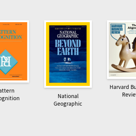
Harvard B
attern
Revi
National
ognition
Geographic