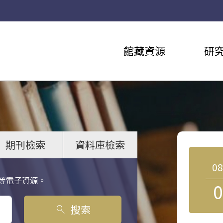
館藏資源
研
期刊檢索
資料庫檢索
0
等電子資源。
0
搜索
search