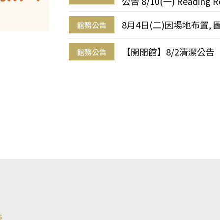
公告 8/10(一) Reading R
8月4日(二)因場地布置, 
館務公告
【開閉館】8/2清潔公告
館務公告
s