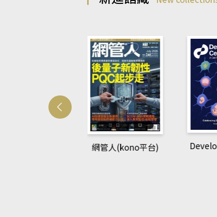
Developmetal cell
管人(kono平台)
P
rec