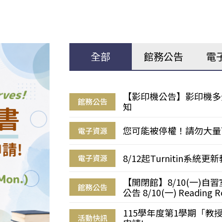
全部
館務公告
電
【影印機公告】影印機多
館務公告
知
您可能被停權！請勿大量
電子資源
8/12起Turnitin系
電子資源
【開閉館】8/10(一)
館務公告
公告 8/10(一) Reading R
115學年度第1學期「
活動快訊