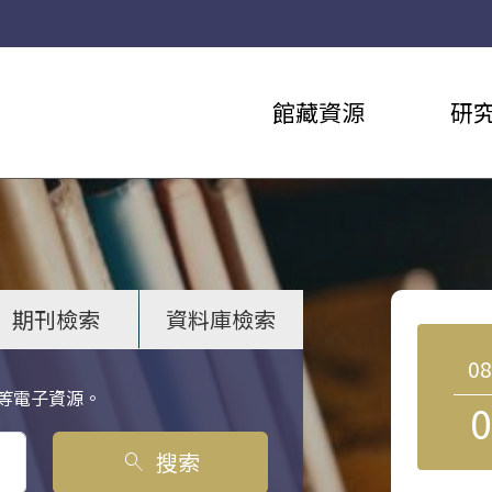
館藏資源
研
期刊檢索
資料庫檢索
0
等電子資源。
0
搜索
search