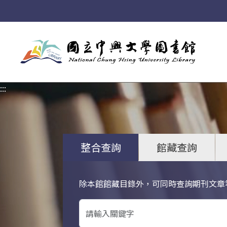
:::
:::
整合查詢
館藏查詢
除本館館藏目錄外，可同時查詢期刊文章
關鍵字搜尋