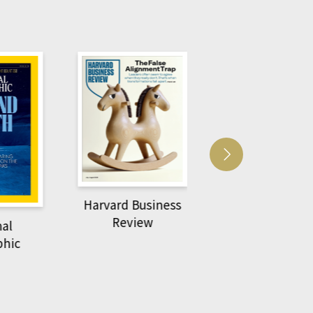
usiness
ACS Catalysi
萌動力一頁漫畫學生
ew
物力學