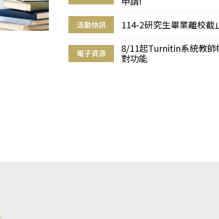
申請!
114-2研究生畢業離校
活動快訊
8/11起Turnitin系
電子資源
對功能
s