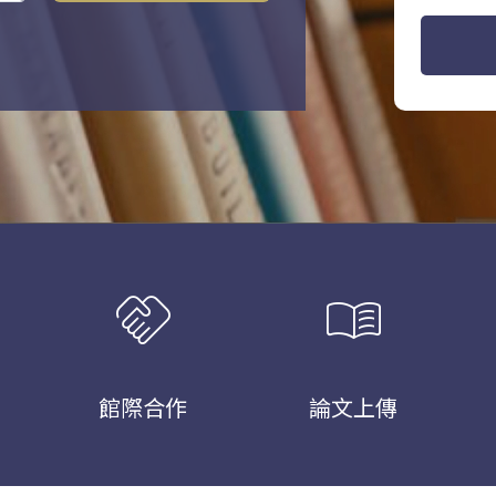
handshake
menu_book
館際合作
論文上傳