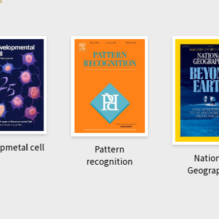
Harvard B
attern
Revi
National
ognition
Geographic