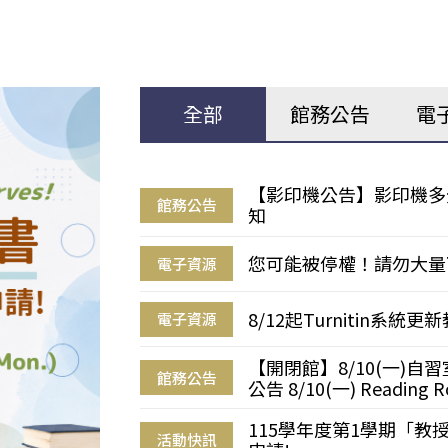
全部
館務公告
電
【影印機公告】影印機多
館務公告
知
您可能被停權！請勿大量
電子資源
8/12起Turnitin系
電子資源
【開閉館】8/10(一)
館務公告
公告 8/10(一) Reading R
115學年度第1學期「
活動快訊