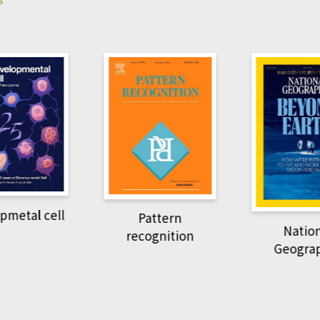
Harvard B
attern
Revi
National
ognition
Geographic