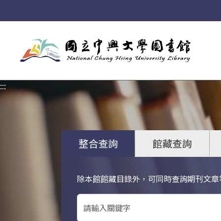
:::
:::
整合查詢
館藏查詢
除本館館藏目錄外，可同時查詢期刊文章
關鍵字搜尋