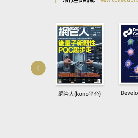
Developmetal cell
管人(kono平台)
P
rec