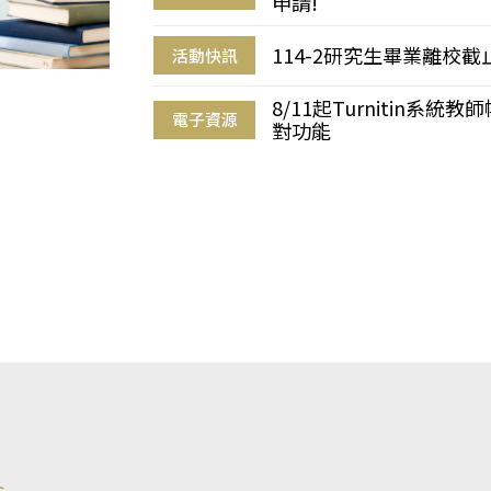
申請!
114-2研究生畢業離校
活動快訊
8/11起Turnitin系
電子資源
對功能
s