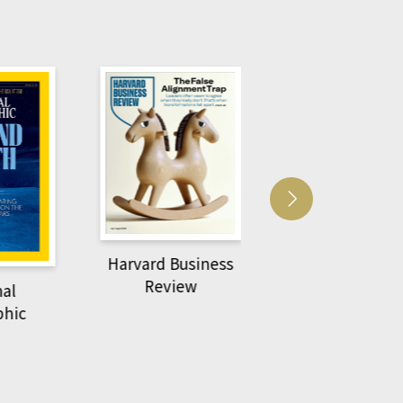
usiness
ACS Catalysi
萌動力一頁漫畫學生
ew
物力學