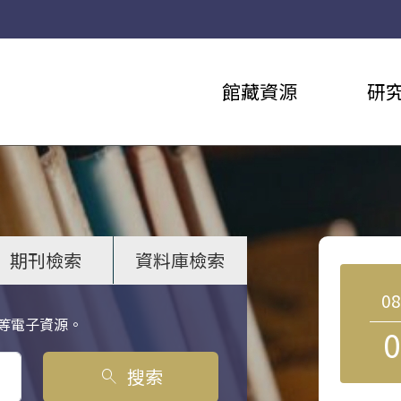
館藏資源
研
期刊檢索
資料庫檢索
0
等電子資源。
0
搜索
search