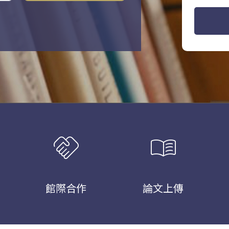
handshake
menu_book
館際合作
論文上傳