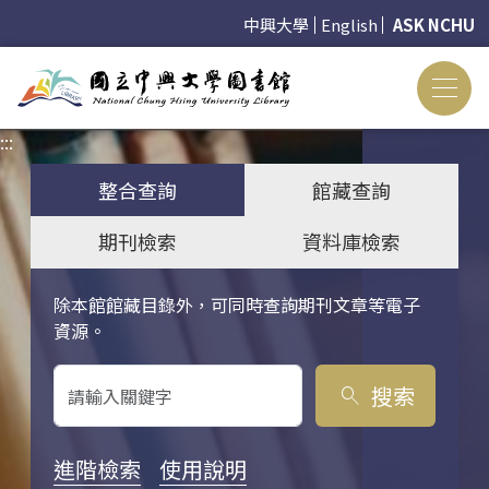
中興大學
English
ASK NCHU
:::
:::
整合查詢
館藏查詢
期刊檢索
資料庫檢索
除本館館藏目錄外，可同時查詢期刊文章等電子
關鍵字搜尋
資源。
搜索
search
進階檢索
使用說明