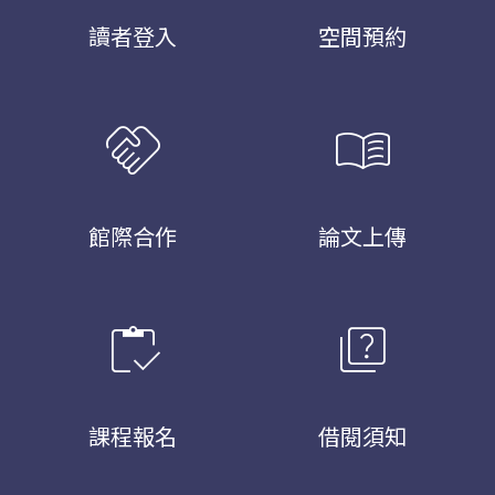
讀者登入
空間預約
handshake
menu_book
館際合作
論文上傳
inventory
quiz
課程報名
借閱須知