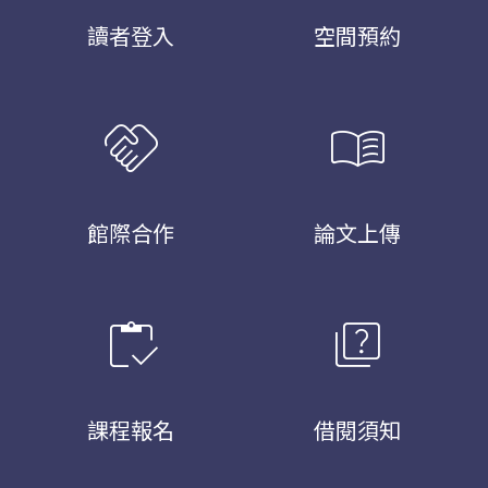
讀者登入
空間預約
handshake
menu_book
館際合作
論文上傳
inventory
quiz
課程報名
借閱須知