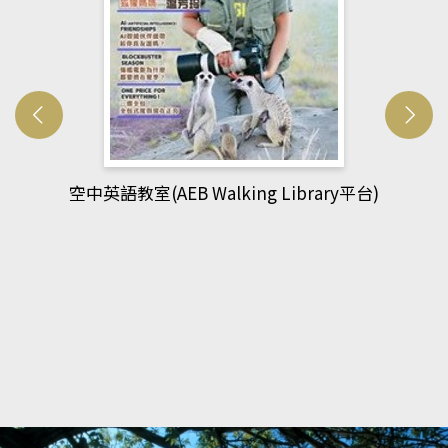
台)
網管人(kono平台)