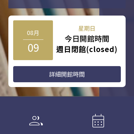
星期日
08月
今日開館時間
09
週日閉館(closed)
詳細開館時間
group
calendar_month