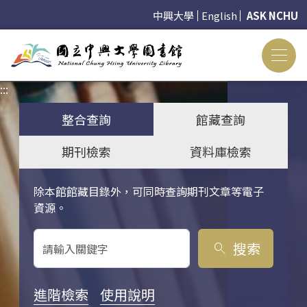
中興大學
English
ASK NCHU
:::
:::
整合查詢
館藏查詢
期刊檢索
資料庫檢索
除本館館藏目錄外，可同時查詢期刊文章等電子
關鍵字搜尋
資源。
搜索
search
進階檢索
使用說明