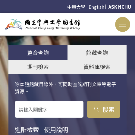
中興大學
English
ASK NCHU
:::
:::
整合查詢
館藏查詢
期刊檢索
資料庫檢索
除本館館藏目錄外，可同時查詢期刊文章等電子
關鍵字搜尋
資源。
搜索
search
進階檢索
使用說明