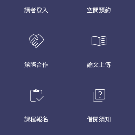
讀者登入
空間預約
handshake
menu_book
館際合作
論文上傳
inventory
quiz
課程報名
借閱須知