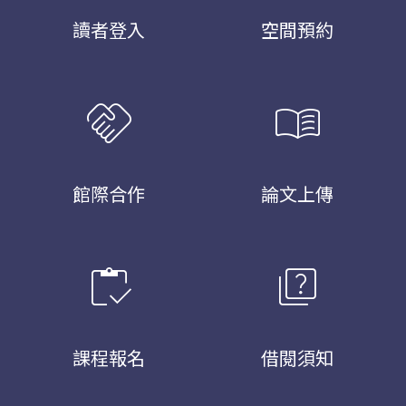
讀者登入
空間預約
handshake
menu_book
館際合作
論文上傳
inventory
quiz
課程報名
借閱須知