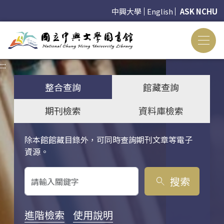
中興大學
English
ASK NCHU
:::
:::
整合查詢
館藏查詢
期刊檢索
資料庫檢索
除本館館藏目錄外，可同時查詢期刊文章等電子
關鍵字搜尋
資源。
搜索
search
進階檢索
使用說明