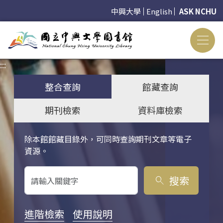
中興大學
English
ASK NCHU
:::
:::
整合查詢
館藏查詢
期刊檢索
資料庫檢索
除本館館藏目錄外，可同時查詢期刊文章等電子
關鍵字搜尋
資源。
搜索
search
進階檢索
使用說明