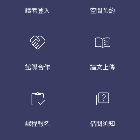
讀者登入
空間預約
handshake
menu_book
館際合作
論文上傳
inventory
quiz
課程報名
借閱須知