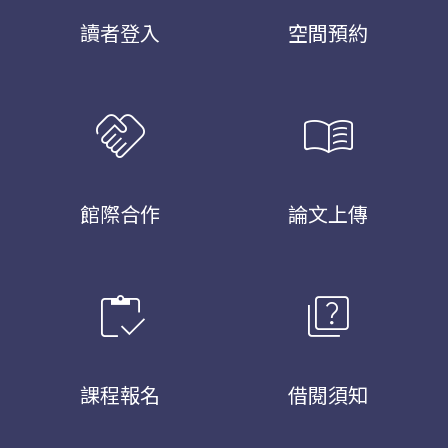
讀者登入
空間預約
handshake
menu_book
館際合作
論文上傳
inventory
quiz
課程報名
借閱須知