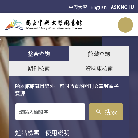
中興大學
English
ASK NCHU
:::
:::
整合查詢
館藏查詢
期刊檢索
資料庫檢索
除本館館藏目錄外，可同時查詢期刊文章等電子
關鍵字搜尋
資源。
搜索
search
進階檢索
使用說明