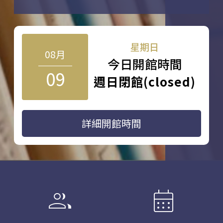
星期日
08月
今日開館時間
09
週日閉館(closed)
詳細開館時間
group
calendar_month