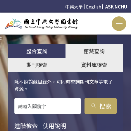
中興大學
English
ASK NCHU
:::
:::
整合查詢
館藏查詢
期刊檢索
資料庫檢索
除本館館藏目錄外，可同時查詢期刊文章等電子
關鍵字搜尋
資源。
搜索
search
進階檢索
使用說明