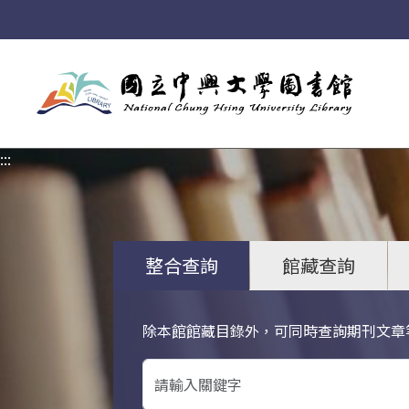
:::
:::
整合查詢
館藏查詢
除本館館藏目錄外，可同時查詢期刊文章
關鍵字搜尋