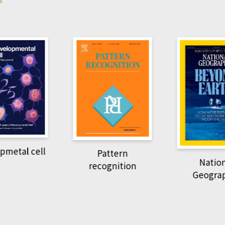
pmetal cell
Pattern
Natio
recognition
Geogra