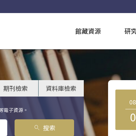
館藏資源
研
期刊檢索
資料庫檢索
0
等電子資源。
0
搜索
search