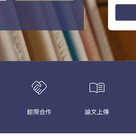
handshake
menu_book
館際合作
論文上傳