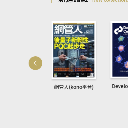
Develo
網管人(kono平台)
中英語教室(AEB
lking Library平
台)