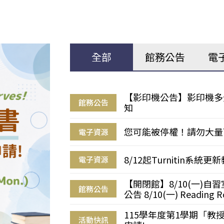
全部
館務公告
電
【影印機公告】影印機多
館務公告
知
您可能被停權！請勿大量
電子資源
8/12起Turnitin系
電子資源
【開閉館】8/10(一)
館務公告
公告 8/10(一) Reading R
115學年度第1學期「
活動快訊