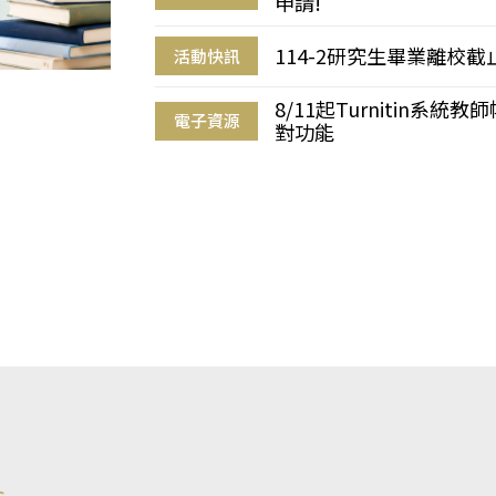
申請!
114-2研究生畢業離校
活動快訊
8/11起Turnitin系
電子資源
對功能
s