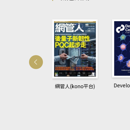
Develop
網管人(kono平台)
中英語教室(AEB
king Library平
台)