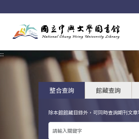
:::
:::
整合查詢
館藏查詢
除本館館藏目錄外，可同時查詢期刊文章
關鍵字搜尋