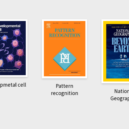
metal cell
Pattern
Nation
recognition
Geograp