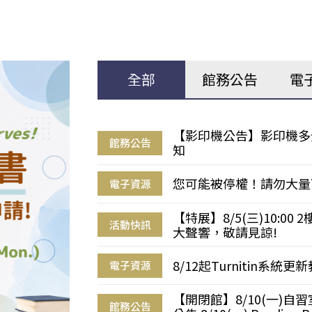
全部
館務公告
電
【影印機公告】影印機多
館務公告
知
您可能被停權！請勿大量
電子資源
【特展】8/5(三)10:0
活動快訊
大聲響，敬請見諒!
8/12起Turnitin系
電子資源
【開閉館】8/10(一)
館務公告