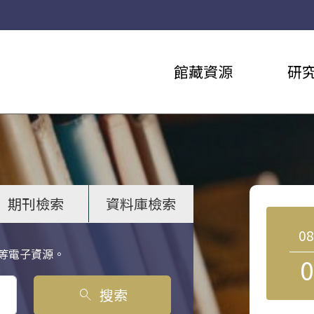
館藏資源
研
期刊檢索
資料庫檢索
0
等電子資源。
0
搜索
search