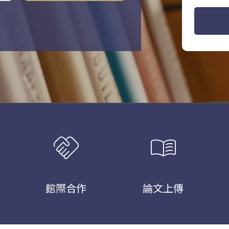
handshake
menu_book
館際合作
論文上傳