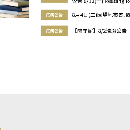
公告 8/10(一) Reading R
8月4日(二)因場地布置, 
館務公告
【開閉館】8/2清潔公告
館務公告
s