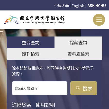
中興大學
English
ASK NCHU
:::
:::
整合查詢
館藏查詢
期刊檢索
資料庫檢索
除本館館藏目錄外，可同時查詢期刊文章等電子
關鍵字搜尋
資源。
搜索
search
進階檢索
使用說明