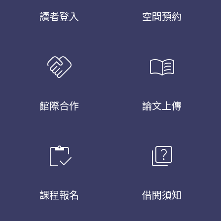
讀者登入
空間預約
handshake
menu_book
館際合作
論文上傳
inventory
quiz
課程報名
借閱須知