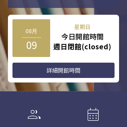
星期日
08月
今日開館時間
09
週日閉館(closed)
詳細開館時間
group
calendar_month