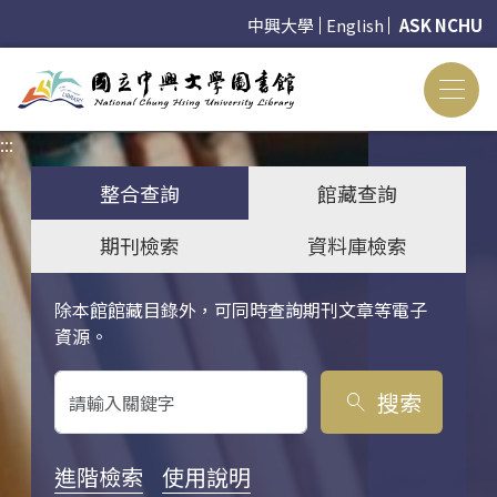
中興大學
English
ASK NCHU
:::
:::
整合查詢
館藏查詢
期刊檢索
資料庫檢索
除本館館藏目錄外，可同時查詢期刊文章等電子
關鍵字搜尋
資源。
搜索
search
進階檢索
使用說明