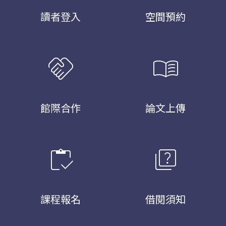
讀者登入
空間預約
handshake
menu_book
館際合作
論文上傳
inventory
quiz
課程報名
借閱須知