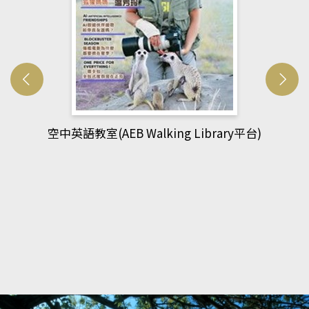
)
網管人(kono平台)