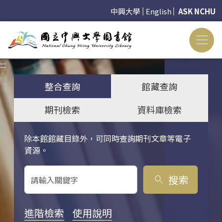
中興大學
English
ASK NCHU
:::
:::
整合查詢
館藏查詢
期刊檢索
資料庫檢索
除本館館藏目錄外，可同時查詢期刊文章等電子
關鍵字搜尋
資源。
搜索
search
進階檢索
使用說明