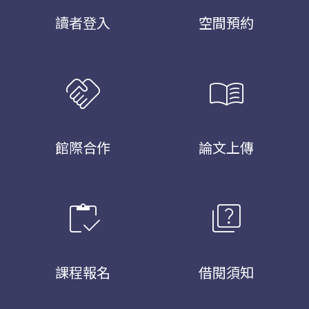
讀者登入
空間預約
handshake
menu_book
館際合作
論文上傳
inventory
quiz
課程報名
借閱須知